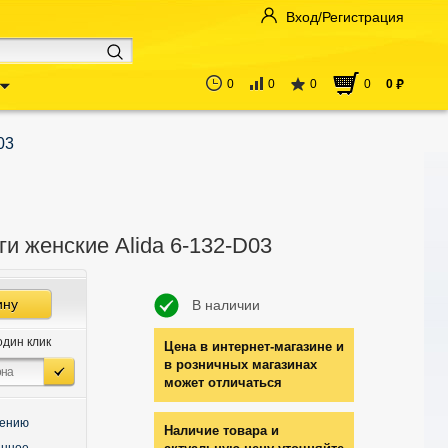
Вход/Регистрация
0
0
0
0
0
руб
03
и женские Alida 6-132-D03
ину
В наличии
один клик
Цена в интернет-магазине и
в розничных магазинах
может отличаться
нению
Наличие товара и