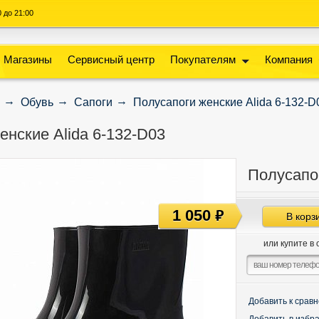
00 до 21:00
Магазины
Сервисный центр
Покупателям
Компания
Обувь
Сапоги
Полусапоги женские Alida 6-132-D
енские Alida 6-132-D03
Полусапог
1 050
руб
В корз
или купите в 
Добавить к срав