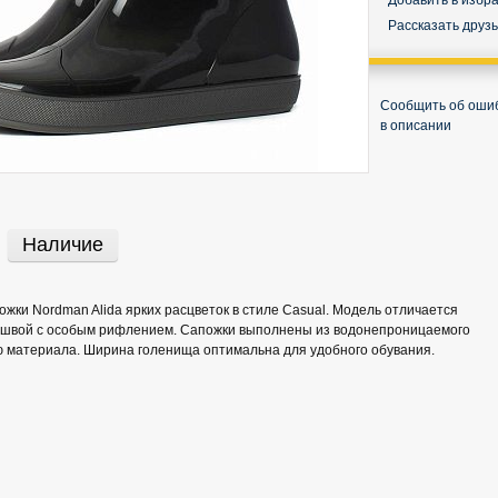
Добавить в избр
Рассказать друз
Сообщить об оши
в описании
Наличие
жки Nordman Alida ярких расцветок в стиле Casual. Модель отличается
швой с особым рифлением. Сапожки выполнены из водонепроницаемого
ю материала. Ширина голенища оптимальна для удобного обувания.