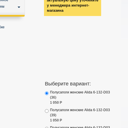
анное
актуальную цену уточняйте
у менеджера интернет-
ьям
магазина
бке
Выберите вариант:
Полусапоги женские Alida 6-132-D03
(36)
1 050
Р
Полусапоги женские Alida 6-132-D03
(39)
1 050
Р
Полусапоги женские Alida 6-132-D03