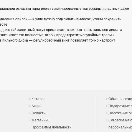
циальной оснастки пила режет ламинированные материалы, пластик и даже
даления опилок — к пиле можно подключить пылесос, чтобы сохранить
тоте.
одвижный защитный кожух прикрывает верхнюю часть пильного диска, а
закрывает его полностью, чтобы предотвратить случайные травмы.
 пильного диска — регулировочный винт позволяет точно настроит
Каталог
Обмен и возв
Акции
Подарочные 
Новости
Положение об
Магазины
Согласие на 
Программы лояльности
персональны