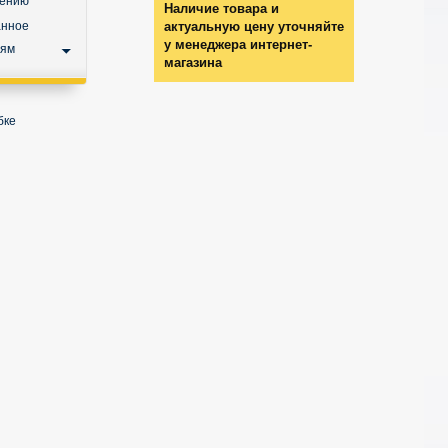
нению
Наличие товара и
анное
актуальную цену уточняйте
у менеджера интернет-
ьям
магазина
бке