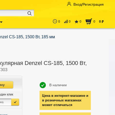
Вход/Регистрация
0
0
0
0
0
руб
zel CS-185, 1500 Вт, 185 мм
улярная Denzel CS-185, 1500 Вт,
7303
ину
В наличии
один клик
Цена в интернет-магазине и
в розничных магазинах
может отличаться