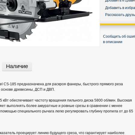
Добавить к срав
Добавить в избр
Рассказать друз
Сообщить об оши
в описании
Наличие
l CS-185 предназначена для раскроя фанеры, быстрого прямого реза
 основе древесины, ДСП и ДВП.
5 кВт обеспечивает частоту вращения пильного диска 5800 об/мин. Высокая
яет выполнять более аккуратные и ровные срезы в сравнении с менее
помощью специального рычага легко регулировать глубину пропила от до 65
азатель проецирует линию будущего среза, что гарантирует наиболее