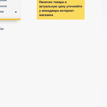
нению
Наличие товара и
анное
актуальную цену уточняйте
у менеджера интернет-
ьям
магазина
бке