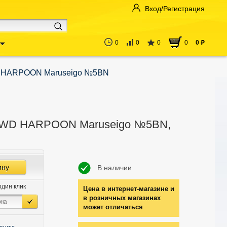
Вход/Регистрация
0
0
0
0
0
руб
 HARPOON Maruseigo №5BN
SWD HARPOON Maruseigo №5BN,
ину
В наличии
один клик
Цена в интернет-магазине и
в розничных магазинах
может отличаться