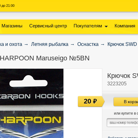
00 до 21:00
Магазины
Сервисный центр
Покупателям
Компания
а и охота
Летняя рыбалка
Оснастка
Крючок SWD
 HARPOON Maruseigo №5BN
Крючок 
3223205
20
руб
В корз
или купите в 