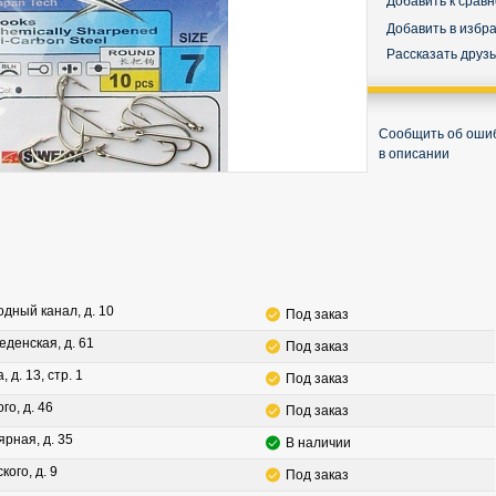
Добавить к срав
Добавить в избр
Рассказать друз
Сообщить об оши
в описании
водный канал, д. 10
Под заказ
леденская, д. 61
Под заказ
, д. 13, стр. 1
Под заказ
го, д. 46
Под заказ
ярная, д. 35
В наличии
кого, д. 9
Под заказ