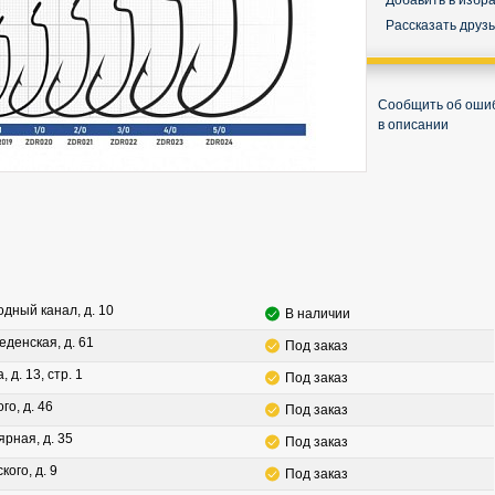
Добавить в избр
Рассказать друз
Сообщить об оши
в описании
водный канал, д. 10
В наличии
леденская, д. 61
Под заказ
, д. 13, стр. 1
Под заказ
го, д. 46
Под заказ
ярная, д. 35
Под заказ
кого, д. 9
Под заказ