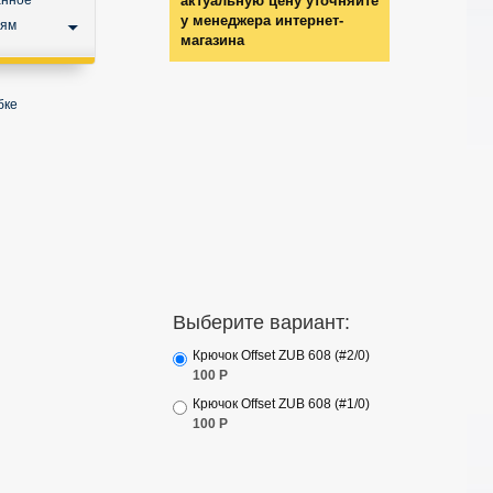
анное
актуальную цену уточняйте
у менеджера интернет-
ьям
магазина
бке
Выберите вариант:
Крючок Offset ZUB 608 (#2/0)
100
Р
Крючок Offset ZUB 608 (#1/0)
100
Р