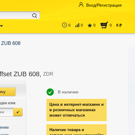
Вход/Регистрация
0
0
0
0
0
руб
t ZUB 608
fset ZUB 608,
ZDR
ину
В наличии
один клик
Цена в интернет-магазине и
в розничных магазинах
может отличаться
нению
Наличие товара и