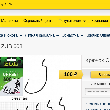
00 до 21:00
Магазины
Сервисный центр
Покупателям
Компания
а и охота
Летняя рыбалка
Оснастка
Крючок Offse
t ZUB 608
Крючок Of
100
руб
В корз
или купите в 
Добавить к срав