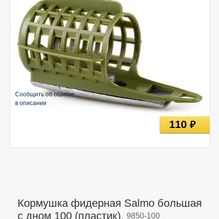
Сообщить об ошибке
в описании
110
руб
Кормушка фидерная Salmo большая
с дном 100 (пластик),
9850-100