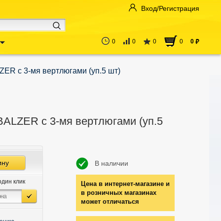
Вход/Регистрация
0
0
0
0
0
руб
ER с 3-мя вертлюгами (уп.5 шт)
BALZER с 3-мя вертлюгами (уп.5
ину
В наличии
один клик
Цена в интернет-магазине и
в розничных магазинах
может отличаться