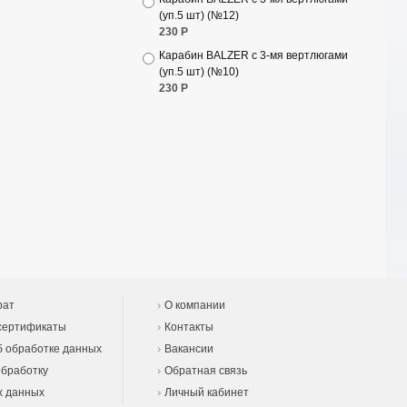
(уп.5 шт) (№12)
230
Р
Карабин BALZER с 3-мя вертлюгами
(уп.5 шт) (№10)
230
Р
рат
О компании
сертификаты
Контакты
 обработке данных
Вакансии
обработку
Обратная связь
х данных
Личный кабинет