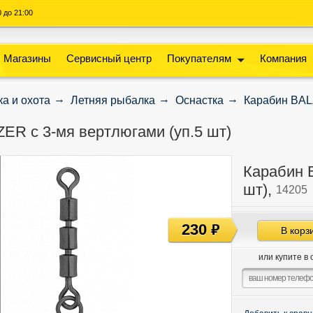
00 до 21:00
Магазины
Сервисный центр
Покупателям
Компания
а и охота
Летняя рыбалка
Оснастка
Карабин BALZ
ER с 3-мя вертлюгами (уп.5 шт)
Карабин 
шт),
14205
230
руб
В корз
или купите в 