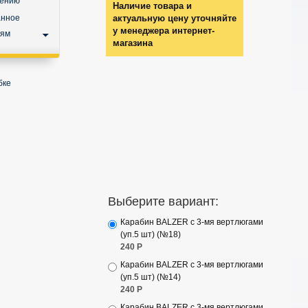
нению
Наличие товара и
анное
актуальную цену уточняйте
у менеджера интернет-
ьям
магазина
бке
Выберите вариант:
Карабин BALZER с 3-мя вертлюгами
(уп.5 шт) (№18)
240
Р
Карабин BALZER с 3-мя вертлюгами
(уп.5 шт) (№14)
240
Р
Карабин BALZER с 3-мя вертлюгами