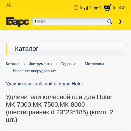
0
0
0
0
0
руб
Каталог
Каталог
Инструменты
Садовые
Мотоблоки
Навесное оборудование
Удлинители колёсной оси для Huter
МК-7000,МК-7500,МК-8000 (шестигранник d
Удлинители колёсной оси для Huter
23*23*185) (комп. 2 шт.)
МК-7000,МК-7500,МК-8000
(шестигранник d 23*23*185) (комп. 2
шт.)