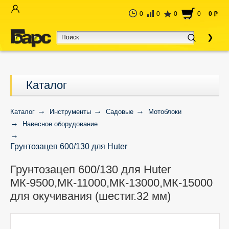
0
0
0
0
0
руб
Каталог
Каталог
Инструменты
Садовые
Мотоблоки
Навесное оборудование
Грунтозацеп 600/130 для Huter
МК-9500,МК-11000,МК-13000,МК-15000 для
Грунтозацеп 600/130 для Huter
окучивания (шестиг.32 мм)
МК-9500,МК-11000,МК-13000,МК-15000
для окучивания (шестиг.32 мм)