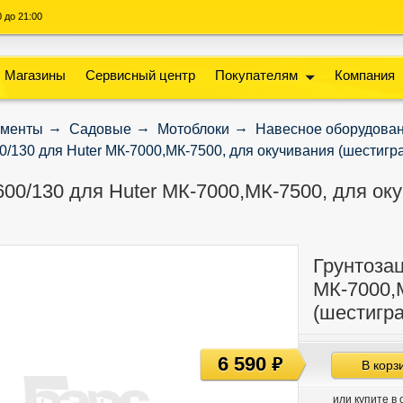
00 до 21:00
Магазины
Сервисный центр
Покупателям
Компания
ументы
Садовые
Мотоблоки
Навесное оборудова
0/130 для Huter МК-7000,МК-7500, для окучивания (шестигран
600/130 для Huter МК-7000,МК-7500, для оку
Грунтозац
МК-7000,
(шестигра
6 590
руб
В корз
или купите в 