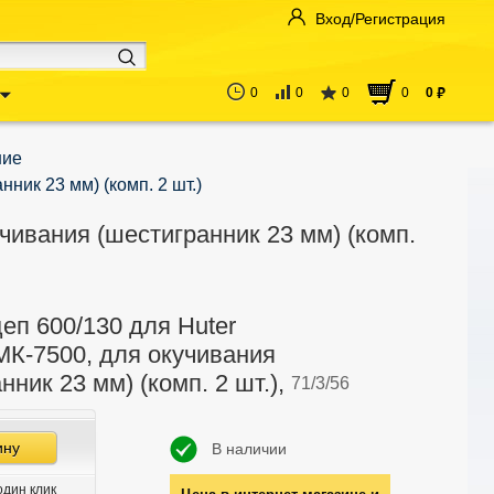
Вход/Регистрация
0
0
0
0
0
руб
ние
ник 23 мм) (комп. 2 шт.)
чивания (шестигранник 23 мм) (комп.
еп 600/130 для Huter
МК-7500, для окучивания
нник 23 мм) (комп. 2 шт.),
71/3/56
ину
В наличии
один клик