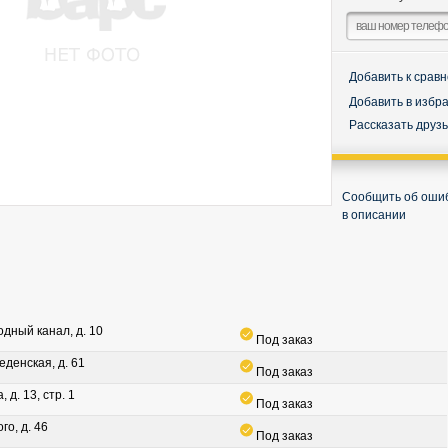
Добавить к срав
Добавить в избр
Рассказать друз
Сообщить об оши
в описании
водный канал, д. 10
Под заказ
леденская, д. 61
Под заказ
, д. 13, стр. 1
Под заказ
го, д. 46
Под заказ