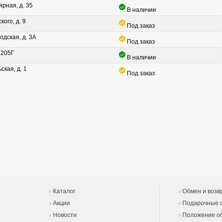
ярная, д. 35
В наличии
кого, д. 9
Под заказ
одская, д. 3А
Под заказ
. 205Г
В наличии
ская, д. 1
Под заказ
Каталог
Обмен и возв
Акции
Подарочные 
Новости
Положение об