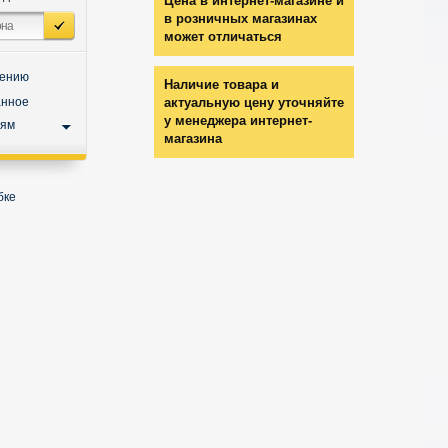
Цена в интернет-магазине и
в розничных магазинах
может отличаться
нению
Наличие товара и
анное
актуальную цену уточняйте
у менеджера интернет-
ьям
магазина
бке