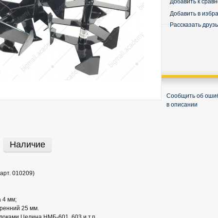
Добавить к срав
Добавить в избр
Рассказать друз
Сообщить об оши
в описании
Наличие
арт. 010209)
 4 мм;
ренний 25 мм.
локами Целина НМБ-601, 603 и т.п.