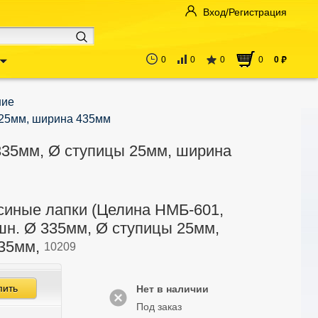
Вход/Регистрация
0
0
0
0
0
руб
ние
 25мм, ширина 435мм
335мм, Ø ступицы 25мм, ширина
синые лапки (Целина НМБ-601,
шн. Ø 335мм, Ø ступицы 25мм,
35мм,
10209
пить
Нет в наличии
Под заказ