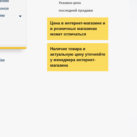
нению
Указана цена
анное
последней продажи
ьям
Цена в интернет-магазине и
в розничных магазинах
может отличаться
Наличие товара и
актуальную цену уточняйте
у менеджера интернет-
бке
магазина