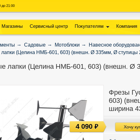
00 до 21:00
Магазины
Сервисный центр
Покупателям
Компания
ументы
Садовые
Мотоблоки
Навесное оборудова
лапки (Целина НМБ-601, 603) (внешн. Ø 335мм, Ø ступицы
е лапки (Целина НМБ-601, 603) (внешн. Ø 
Фрезы Гу
603) (вне
ширина 4
4 090
руб
Хочу ку