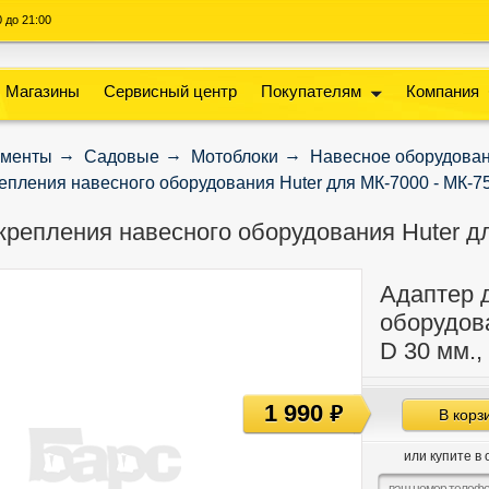
00 до 21:00
Магазины
Сервисный центр
Покупателям
Компания
ументы
Садовые
Мотоблоки
Навесное оборудова
епления навесного оборудования Huter для МК-7000 - МК-7
крепления навесного оборудования Huter дл
Адаптер 
оборудова
D 30 мм.,
1 990
руб
В корз
или купите в 