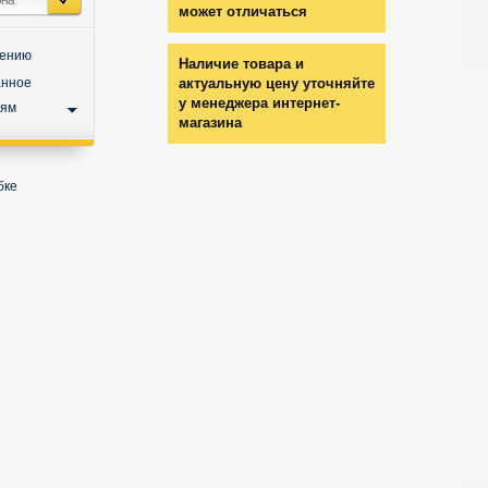
может отличаться
нению
Наличие товара и
анное
актуальную цену уточняйте
у менеджера интернет-
ьям
магазина
бке