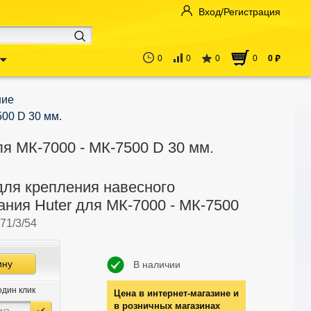
Вход/Регистрация
0
0
0
0
0
руб
ние
500 D 30 мм.
я МК-7000 - МК-7500 D 30 мм.
для крепления навесного
ния Huter для МК-7000 - МК-7500
71/3/54
ину
В наличии
один клик
Цена в интернет-магазине и
в розничных магазинах