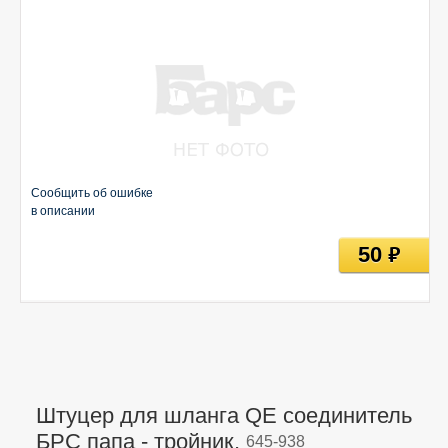
Сообщить об ошибке
в описании
50
руб
Штуцер для шланга QE соединитель
БРС папа - тройник,
645-938