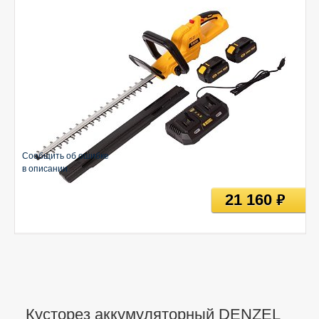
Сообщить об ошибке
в описании
21 160
руб
Кусторез аккумуляторный DENZEL