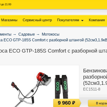
00 до 21:00
Магазины
Сервисный центр
Покупателям
Компания
ументы
Садовые
Мотокосы
а ECO GTP-185S Сomfort с разборной штангой (52см3,1.9кВт/
оса ECO GTP-185S Сomfort с разборной штан
Бензинов
разборно
(52см3,1.
EC1511-8
9 960
руб
В корз