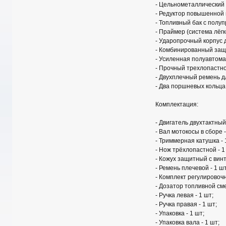
- Цельнометаллический
- Редуктор повышенной
- Топливный бак с полу
- Праймер (система лёгк
- Ударопрочный корпус 
- Комбинированный защи
- Усиленная полуавтома
- Прочный трехлопастн
- Двухплечный ремень 
- Два поршневых кольца
Комплектация:
- Двигатель двухтактный
- Вал мотокосы в сборе -
- Триммерная катушка - 
- Нож трёхлопастной - 1
- Кожух защитный с винт
- Ремень плечевой - 1 шт
- Комплект регулировоч
- Дозатор топливной сме
- Ручка левая - 1 шт;
- Ручка правая - 1 шт;
- Упаковка - 1 шт;
- Упаковка вала - 1 шт;