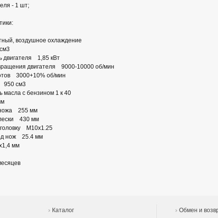
еля - 1 шт;
тики:
тный, воздушное охлаждение
см3
 двигателя 1,85 кВт
вращения двигателя 9000-10000 об/мин
ротов 3000+10% об/мин
 950 см3
масла с бензином 1 к 40
мм
 ножа 255 мм
лески 430 мм
 головку М10х1.25
од нож 25.4 мм
1,4 мм
месяцев
Каталог
Обмен и возв