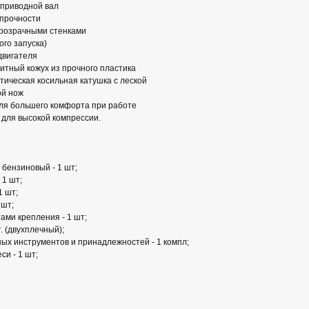
 приводной вал
 прочности
прозрачными стенками
ого запуска)
двигателя
тный кожух из прочного пластика
тическая косильная катушка с леской
ой нож
для большего комфорта при работе
 для высокой компрессии.
 бензиновый - 1 шт;
 1 шт;
1 шт;
 шт;
ами крепления - 1 шт;
. (двухплечный);
ных инструментов и принадлежностей - 1 компл;
си - 1 шт;