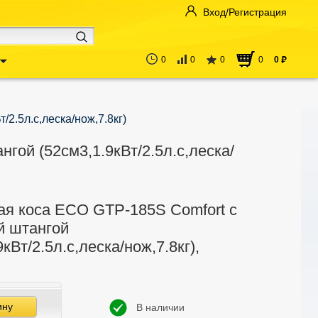
Вход/Регистрация
0
0
0
0
0
руб
2.5л.с,леска/нож,7.8кг)
гой (52см3,1.9кВт/2.5л.с,леска/
ая коса ECO GTP-185S Сomfort с
й штангой
9кВт/2.5л.с,леска/нож,7.8кг),
ину
В наличии