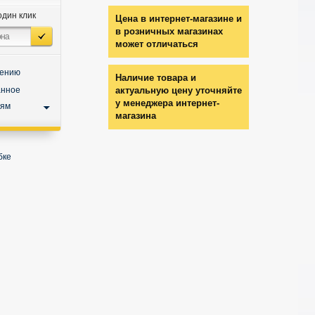
один клик
Цена в интернет-магазине и
в розничных магазинах
может отличаться
нению
Наличие товара и
анное
актуальную цену уточняйте
у менеджера интернет-
ьям
магазина
бке