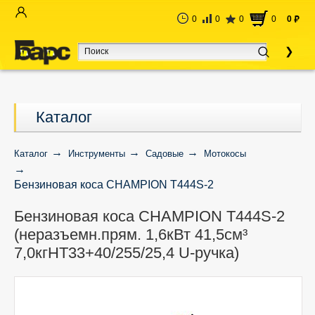
0
0
0
0
0
руб
Каталог
Каталог
Инструменты
Садовые
Мотокосы
Бензиновая коса CHAMPION Т444S-2
(неразъемн.прям. 1,6кВт 41,5см³
Бензиновая коса CHAMPION Т444S-2
7,0кгHT33+40/255/25,4 U-ручка)
(неразъемн.прям. 1,6кВт 41,5см³
7,0кгHT33+40/255/25,4 U-ручка)