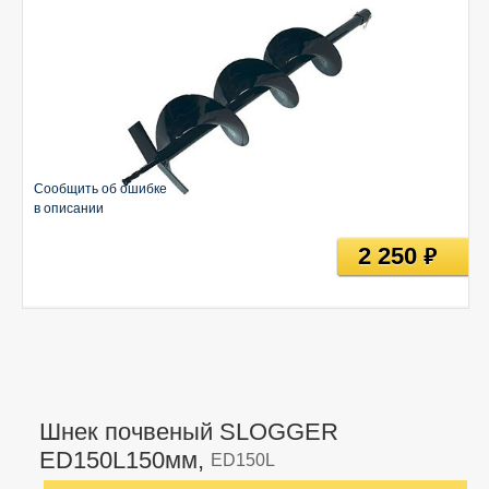
Сообщить об ошибке
в описании
2 250
руб
Шнек почвеный SLOGGER
ED150L150мм,
ED150L