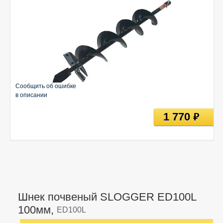
Сообщить об ошибке
в описании
1 770
руб
Шнек почвеный SLOGGER ED100L
100мм,
ED100L