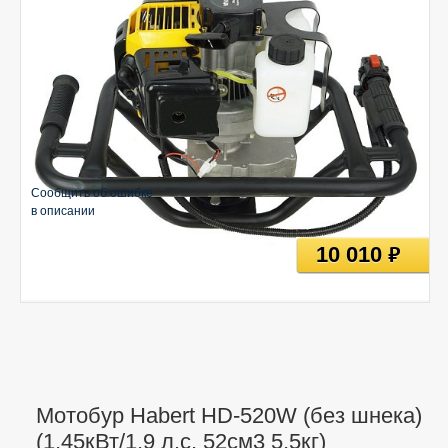
Сообщить об ошибке
в описании
10 010
руб
Мотобур Habert HD-520W (без шнека)
(1,45кВт/1,9 л.с. 52см3 5,5кг)