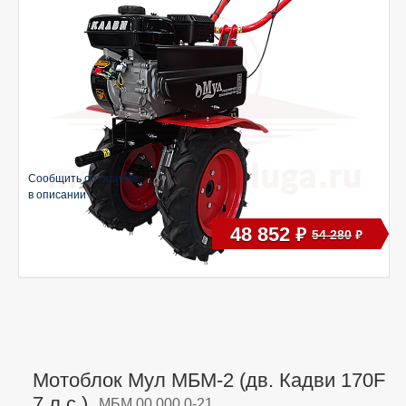
Сообщить об ошибке
в описании
48 852
руб
54 280
руб
Мотоблок Мул МБМ-2 (дв. Кадви 170F
7 л.с.),
МБМ.00.000.0-21