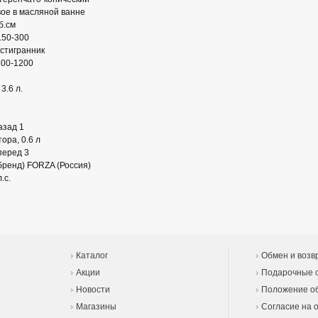
ое в масляной ванне
б.см
150-300
стигранник
800-1200
3.6 л.
азад 1
ора, 0.6 л
перед 3
бренд) FORZA (Россия)
.с.
Каталог
Обмен и возв
Акции
Подарочные 
Новости
Положение об
Магазины
Согласие на 