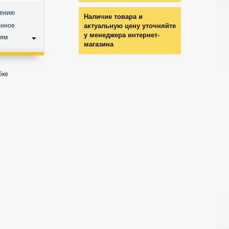
нению
Наличие товара и
анное
актуальную цену уточняйте
у менеджера интернет-
ьям
магазина
бке