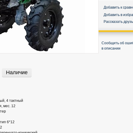
Добавить к срав
Добавить в избр
Рассказать друз
Сообщить об оши
в описании
Наличие
ый, 4 тактный
, мес. 12
ртер
тип 6*12
12
теренчато-конический