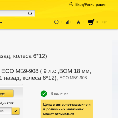
Вход/Регистрация
0
0
0
0
0
руб
зад, колеса 6*12)
 ECO МБ9-908 ( 9 л.с.,ВОМ 18 мм,
1 назад, колеса 6*12),
ЕСО МБ9-908
ину
В наличии
один клик
Цена в интернет-магазине и
в розничных магазинах
может отличаться