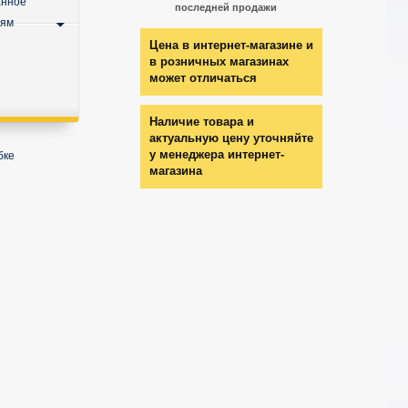
анное
последней продажи
ьям
Цена в интернет-магазине и
в розничных магазинах
может отличаться
Наличие товара и
актуальную цену уточняйте
у менеджера интернет-
бке
магазина