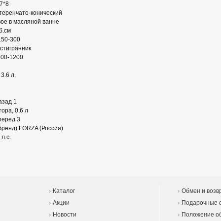
7*8
теренчато-конический
ое в масляной ванне
б.см
150-300
стигранник
800-1200
3.6 л.
азад 1
ора, 0,6 л
перед 3
бренд) FORZA (Россия)
л.с.
Каталог
Обмен и возв
Акции
Подарочные 
Новости
Положение об