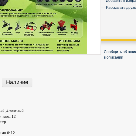
Добавить в избр
Рассказать друз
Сообщить об оши
в описании
Наличие
ый, 4 тактный
, мес. 12
ртер
тип 6*12