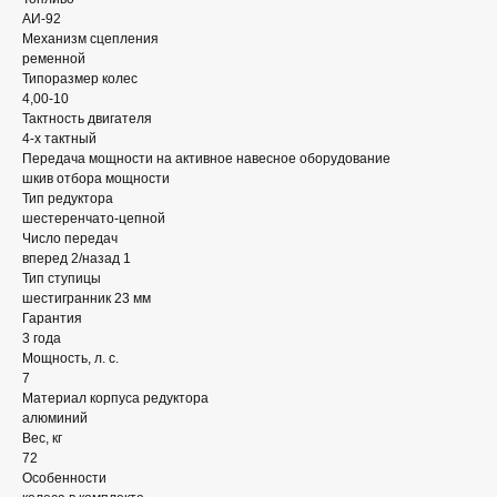
АИ-92
Механизм сцепления
ременной
Типоразмер колес
4,00-10
Тактность двигателя
4-х тактный
Передача мощности на активное навесное оборудование
шкив отбора мощности
Тип редуктора
шестеренчато-цепной
Число передач
вперед 2/назад 1
Тип ступицы
шестигранник 23 мм
Гарантия
3 года
Мощность, л. с.
7
Материал корпуса редуктора
алюминий
Вес, кг
72
Особенности