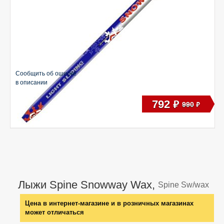
Сообщить об ошибке
в описании
792
руб
990
руб
Лыжи Spine Snowway Wax,
Spine Sw/wax
Цена в интернет-магазине и в розничных магазинах
может отличаться