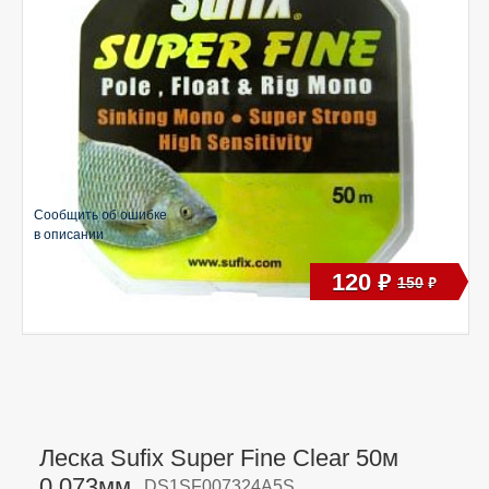
Сообщить об ошибке
в описании
120
руб
150
руб
Леска Sufix Super Fine Clear 50м
0.073мм,
DS1SF007324A5S