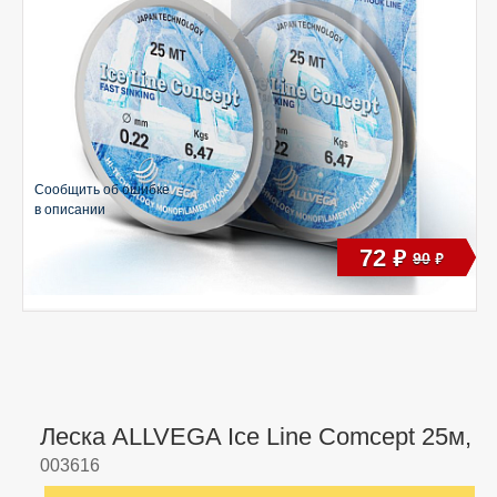
Сообщить об ошибке
в описании
72
руб
90
руб
Леска ALLVEGA Ice Line Comcept 25м,
003616