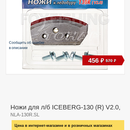
Сообщить об ошибке
в описании
456
руб
570
руб
Ножи для л/б ICEBERG-130 (R) V2.0,
NLA-130R.SL
Цена в интернет-магазине и в розничных магазинах