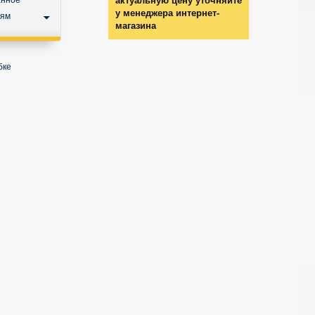
анное
актуальную цену уточняйте
у менеджера интернет-
ьям
магазина
бке