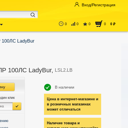
Вход/Регистрация
0
0
0
0
0
руб
 100ЛС LadyBur
ЛР 100ЛС LadyBur,
LSL2.LB
ину
В наличии
один клик
Цена в интернет-магазине и
в розничных магазинах
может отличаться
нению
Наличие товара и