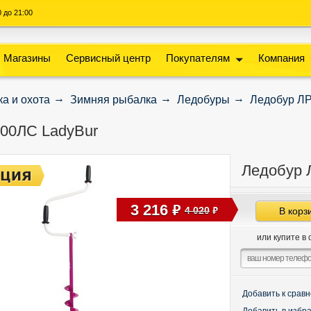
00 до 21:00
Магазины
Сервисный центр
Покупателям
Компания
а и охота
Зимняя рыбалка
Ледобуры
Ледобур ЛР
100ЛС LadyBur
Ледобур 
3 216
руб
4 020
В корз
руб
или купите в 
Добавить к срав