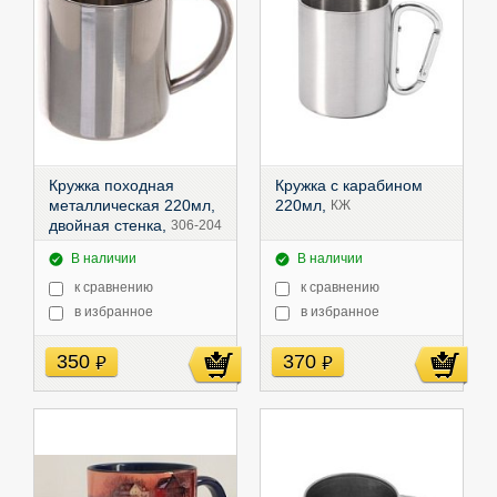
Кружка походная
Кружка с карабином
металлическая 220мл,
220мл,
КЖ
двойная стенка,
306-204
В наличии
В наличии
к сравнению
к сравнению
в избранное
в избранное
350
370
руб
руб