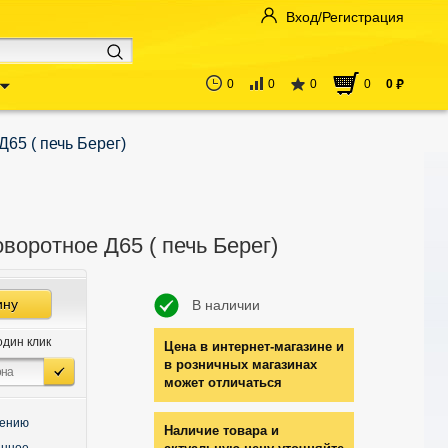
Вход/Регистрация
0
0
0
0
0
руб
65 ( печь Берег)
воротное Д65 ( печь Берег)
ину
В наличии
один клик
Цена в интернет-магазине и
в розничных магазинах
может отличаться
нению
Наличие товара и