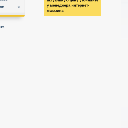
анное
актуальную цену уточняйте
у менеджера интернет-
ьям
магазина
бке