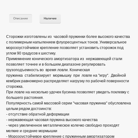
Описание
Наличие
Сторожки изготовлены из часовой пружинки более высокого качества
с полимерным напылением флуоресцентных тонов. Универсальное
морозоустойчивое крепление позволяет установить сторожок под
углом 90 градусов к шестику.
Примемнение конического амортизатора из нержавеющей стали
позволяет точнее и в большем диапазоне регулировать
грузоподъемность во время ловли. Коническая
пружинка стабилизирует мормышку при ловле на "игру". Двойной
кембрик равномерно распределяет нагрузку по рабочей поверхности
сторожка.
При ловле на несколько удочек бусинка позволяет увидеть поклевку с
большего растояния.
Популярность самой массовой серии "часовая пружинка" обусловлена
целым рядом достоинств:
- отсутствие обратной деформации
- нержавеющая часовая пружина высокого качества
- через увеличенное металлическое колечко свободно проходят
мелкие и средние мормышки
- Морозоустойчивое крепление с пружинным амортизатором