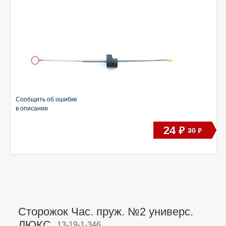
Сообщить об ошибке
в описании
24
руб
30
руб
Сторожок Час. пруж. №2 универс.
ЛЮКС,
13-19-1-346