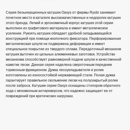
Серия безынерционных катушек Oasys от фирмы Ryobi занимает
почетное место в каталоге высококачественных и недорогих катушек
этого бренда. Легкий и эргономичный корпус катушек этой серии
выполнен из графитового материала и имеет металлическое
усиление. Рукоять катушек обладает удобной складывающейся
конструкцией при помощи кнопочного фиксатора. Перфорированная
металлическая шпуля не подвержена деформации и имеет
специальное покрытие из твердого сплава. Передаточный механизм
катушек выточен из цельных алюминиевых заготовок. Устройство
механизма способствует равномерной подаче шпули и качественной
намотке лески. Данная серия наделена сверхточным передним
тормозным фрикционом. Дужка лесоукладывателя и ролик
изготовлены из износостойкой нержавеющей стали. Полая дужка
гарантирует правильное скольжение лески на полузакрытый ролик
после заброса. Катушки серии Oasys оснащены стопором обратного
хода с мгновенным антиреверсом, что надежно защищает ее от
повреждений при критических нагрузках.