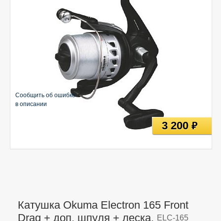
Сообщить об ошибке
в описании
3 200
руб
Катушка Okuma Electron 165 Front
Drag + доп. шпуля + леска,
ELC-165