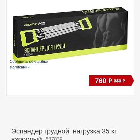
Сообщить об ошибке
в описании
760
руб
950
руб
Эспандер грудной, нагрузка 35 кг,
взрослый,
537839