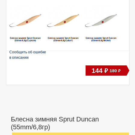
Сообщить об ошибке
в описании
144
руб
180
руб
Блесна зимняя Sprut Duncan
(55mm/6,8гр)