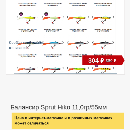
Сообщить об ошибке
в описании
304
руб
380
руб
Балансир Sprut Hiko 11,0гр/55мм
Цена в интернет-магазине и в розничных магазинах
может отличаться