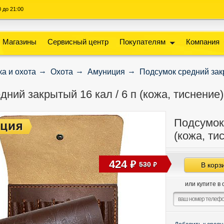
00 до 21:00
Магазины
Сервисный центр
Покупателям
Компания
а и охота
Охота
Амуниция
Подсумок средний закр
ний закрытый 16 кал / 6 п (кожа, тиснение)
Подсумок 
(кожа, ти
424
руб
530
В корз
руб
или купите в 