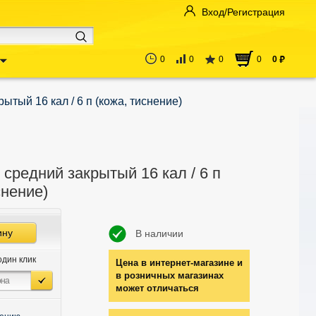
Вход/Регистрация
0
0
0
0
0
руб
ытый 16 кал / 6 п (кожа, тиснение)
средний закрытый 16 кал / 6 п
снение)
ину
В наличии
один клик
Цена в интернет-магазине и
в розничных магазинах
может отличаться