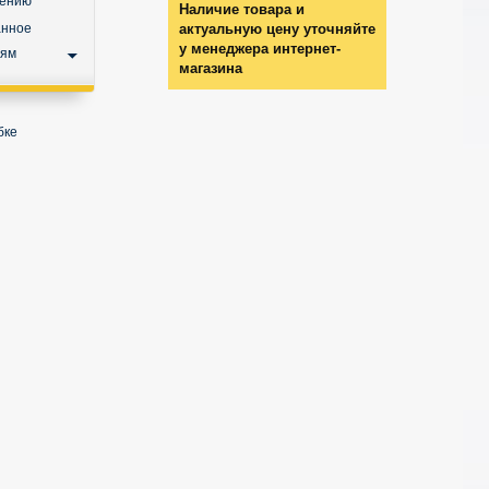
нению
Наличие товара и
анное
актуальную цену уточняйте
у менеджера интернет-
ьям
магазина
бке