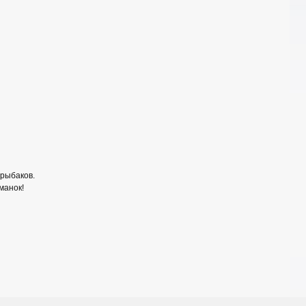
рыбаков.
манок!