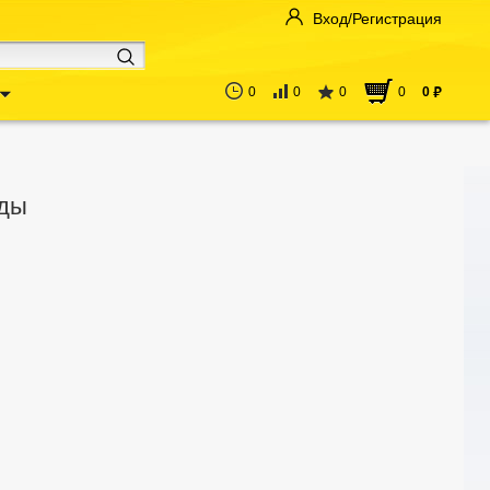
Вход/Регистрация
0
0
0
0
0
руб
нды