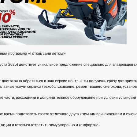
нная программа «Готовь сани летом!»
вгуста 2025) действует уникальное предложение специально для владельцев с
: достаточно обратиться в наш сервис-центр, и ты получишь сразу две приятн
платные услуги сервиса (техобслуживание, ремонт вашего снегохода, устано
ые части, расходники и дополнительное оборудование при условии установк
е время подготовить своего железного друга к зимним приключениям и сэко
акции и готовься встретить зиму уверенно и комфортно!