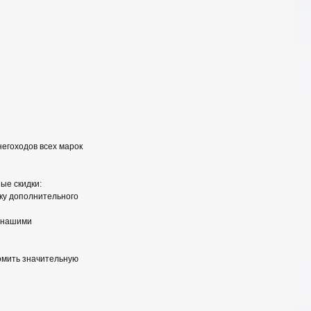
негоходов всех марок
ые скидки:
вку дополнительного
и нашими
номить значительную