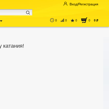
Вход/Регистрация
0
0
0
0
0
руб
у катания!