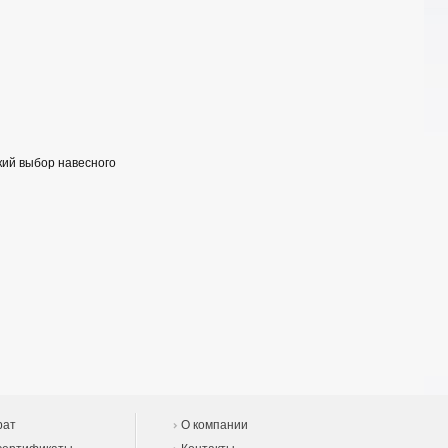
кий выбор навесного
рат
О компании