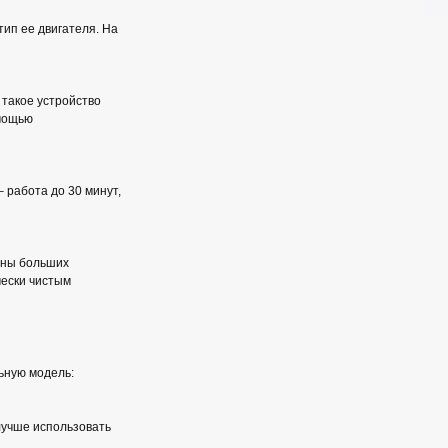
тип ее двигателя. На
 такое устройство
омощью
 работа до 30 минут,
оны больших
чески чистым
ьную модель:
 лучше использовать