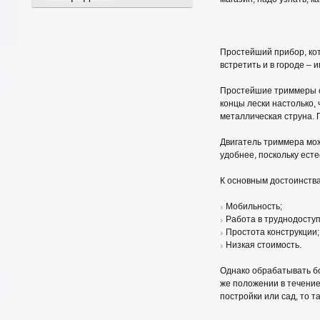
Простейший прибор, кот
встретить и в городе –
Простейшие триммеры с
концы лески настолько,
металлическая струна. 
Двигатель триммера мож
удобнее, поскольку ест
К основным достоинства
Мобильность;
Работа в труднодоступ
Простота конструкции;
Низкая стоимость.
Однако обрабатывать бо
же положении в течение
постройки или сад, то 