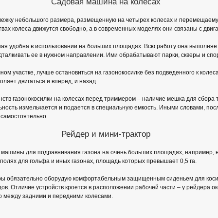
Садовая машина на колесах
лежку небольшого размера, размещенную на четырех колесах и перемещаему
вах колеса движутся свободно, а в современных моделях они связаны с двиг
ая удобна в использовании на больших площадях. Всю работу она выполняе
дталкивать ее в нужном направлении. Ими обрабатывают парки, скверы и спо
чном участке, лучше остановиться на газонокосилке без подведенного к колес
оляет двигаться и вперед, и назад
нств газонокосилки на колесах перед триммером – наличие мешка для сбора 
ность измельчается и подается в специальную емкость. Иными словами, пос
 самостоятельно.
Рейдер и мини-трактор
машины для подравнивания газона на очень больших площадях, например, н
полях для гольфа и иных газонах, площадь которых превышает 0,5 га.
ры обязательно оборудую комфортабельным защищенным сиденьем для кос
ов. Отличие устройств кроется в расположении рабочей части – у рейдера око
о между задними и передними колесами.