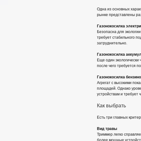
Одна из основных характ
рынке представлены ра
Газонокосилка электр
Безопасна для экологии,
требует стабильного по
затруднительно.
Газонокосилка аккуму
Еще один экологически 
после чего требуется п
Газонокосилка бензин
Агрегат с высокими по
площадей. Однако урове
устройствам и требует 
Как выбрать
Есть три главных крите
Вид травы
Триммер легко справляе
более мощные устройст