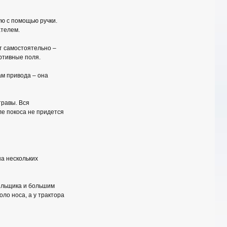
ю с помощью ручки.
ателем.
т самостоятельно –
ртивные поля.
ам привода – она
травы. Вся
ле покоса не придется
а нескольких
ильщика и большим
ло носа, а у трактора