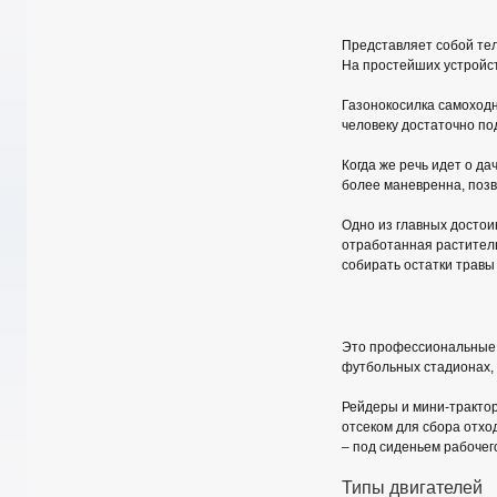
Представляет собой те
На простейших устройст
Газонокосилка самоходн
человеку достаточно по
Когда же речь идет о да
более маневренна, позв
Одно из главных достои
отработанная раститель
собирать остатки травы
Это профессиональные 
футбольных стадионах, 
Рейдеры и мини-тракто
отсеком для сбора отход
– под сиденьем рабочег
Типы двигателей