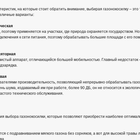
еристик, на которые стоит обратить внимание, выбирая газонокосилку – это 
зличные варианты:
ическая
 поэтому применяется на участках, где природа охраняется государством. Но
дключения к сети питания, поэтому обрабатывать большие площади с его п
ляторная
чистый аппарат, отличающийся большей мобильностью. Главный недостаток –
одзарядка.
овая
казателями производительность, позволяющий непрерывно обрабатывать газ
нь шума, издаваемый им при работе, более 90 ДБ, он не относится к экологи
частого технического обслуживания.
рия выбора газонокосилки, которые позволяют приобрести наиболее оптимал
тся с подравниванием мягкого газона без сорняков, а вот для высокой травы
ва.