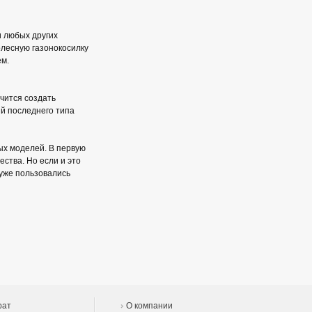
и любых других
олесную газонокосилку
м.
чится создать
ий последнего типа
ных моделей. В первую
ства. Но если и это
 уже пользовались
рат
О компании