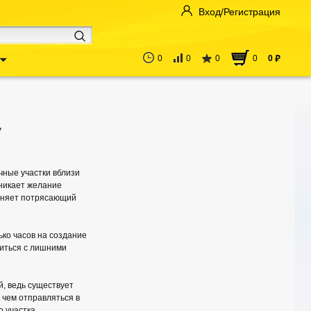
Вход/Регистрация
0
0
0
0
0
руб
у
чные участки вблизи
зникает желание
олняет потрясающий
ько часов на создание
виться с лишними
й, ведь существует
 чем отправляться в
 участка.