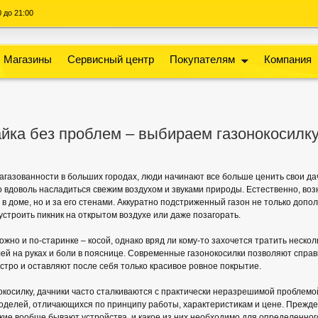
00 до 21:00
Магазины
Сервисный центр
Покупателям
Компания
йка без проблем – выбираем газонокосилк
агазованности в больших городах, люди начинают все больше ценить свои да
но вдоволь насладиться свежим воздухом и звуками природы. Естественно, во
о в доме, но и за его стенами. Аккуратно подстриженный газон не только доп
устроить пикник на открытом воздухе или даже позагорать.
но и по-старинке – косой, однако вряд ли кому-то захочется тратить нескол
лей на руках и боли в пояснице. Современные газонокосилки позволяют спра
тро и оставляют после себя только красивое ровное покрытие.
окосилку, дачники часто сталкиваются с практически неразрешимой проблемо
делей, отличающихся по принципу работы, характеристикам и цене. Прежде
акие вообще бывают устройства, и какое из них необходимо для определенного