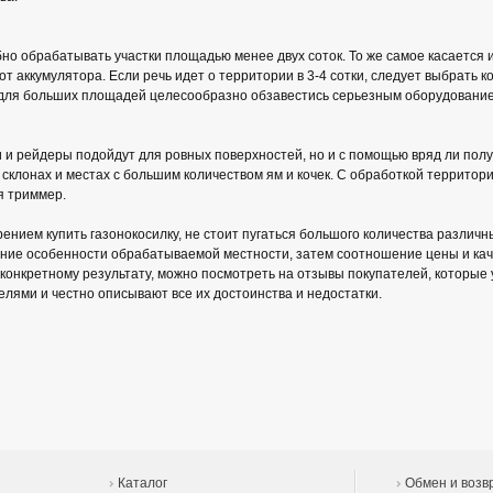
о обрабатывать участки площадью менее двух соток. То же самое касается 
т аккумулятора. Если речь идет о территории в 3-4 сотки, следует выбрать к
 для больших площадей целесообразно обзавестись серьезным оборудование
 и рейдеры подойдут для ровных поверхностей, но и с помощью вряд ли полу
 склонах и местах с большим количеством ям и кочек. С обработкой территор
я триммер.
рением купить газонокосилку, не стоит пугаться большого количества различ
ание особенности обрабатываемой местности, затем соотношение цены и каче
 конкретному результату, можно посмотреть на отзывы покупателей, которые
ями и честно описывают все их достоинства и недостатки.
Каталог
Обмен и возв