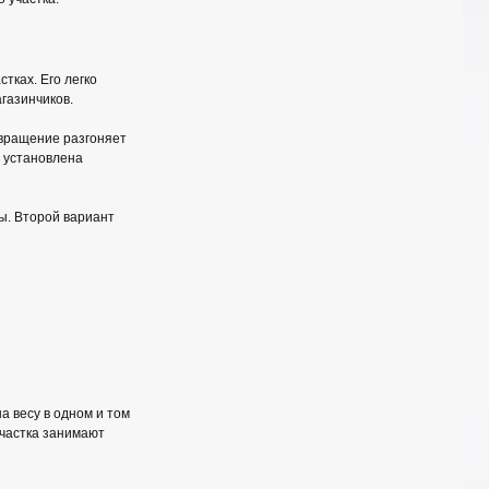
тках. Его легко
газинчиков.
 вращение разгоняет
х установлена
ы. Второй вариант
а весу в одном и том
участка занимают