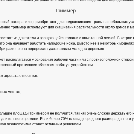
Триммер
орый, как правило, приобретают для подравнивания травы на небольших учас
 именно триммер используют для скашивания растительности около домов и ма
остоят из двигателя и вращающейся головки с намотанной леской. Быстрое
 что она начинает работать наподобие ножа. Вместо нее в некоторых моделя
При разгоне она перерезает даже стволы молодых деревьев.
ет располагаться у основания рабочей части или с противоположной сторон
ественный противовес облегчает работу с устройством.
м агрегата относятся:
ных местах;
льшие площади триммером не получится, так как очень сложно держать его н
 длительного времени. Если более 70% площади среднего размера дачного 
такая газонокосилка станет отличным решением.