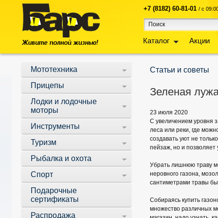
+7 (8182) 60-81-01
/ с 09:
Каталог
Акции
Мототехника
Статьи и советы
Прицепы
Зеленая лужа
Лодки и лодочные
моторы
23 июля 2020
С увеличением уровня з
Инструменты
леса или реки, где мож
создавать уют не тольк
Туризм
пейзаж, но и позволяет 
Рыбалка и охота
Убрать лишнюю траву мож
Спорт
неровного газона, мозо
сантиметрами травы быс
Подарочные
сертификаты
Собираясь купить газон
множество различных мо
Распродажа
магазин, надо узнать, к