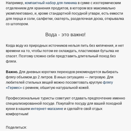
Например,
компактный набор для пикника
в сумке с изотермическим
отделением для хранения продуктов, в котором все максимально
укомплектовано, и, кроме стандартной посудной утвари, есть емкости
для перца и соли, салфетки, скатерть, разделочная доска, открывалка
со штопором.
Вода - это важно!
Когда воду из природных источников нельзя пить без кипячения, и нет
времени на то, чтобы потом ее охлаждать, пластиковая бутылка не
спасет. Поэтому сложно себе представить длительный поход без
фляги.
Важно.
Для дневных коротких переходов рекомендуется выбирать
флягу объемом до 2 литров. В иных ситуациях — литровую. Для
любителей стильных вещей можно посоветовать круглую
флягу
«Гермес»
с ремнем, обшитую натуральной кожей.
Профессиональные туристы советуют отдавать предпочтение именно
специализированной посуде. Покупайте посуду для вашей походной
кухни в нашем
интернет-магазине
и сделайте свой отдых
комфортным!
Поделиться: