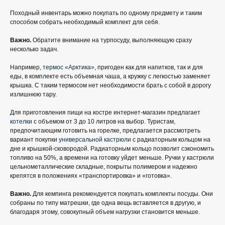
Походный инвентарь можно покупать по одному предмету и таким
способом собрать необходимый комплект для себя.
Важно.
Обратите внимание на турпосуду, выполняющую сразу
несколько задач.
Например,
термос «Арктика»
, пригоден как для напитков, так и для
еды, в комплекте есть объемная чаша, а кружку с легкостью заменяет
крышка. С таким термосом нет необходимости брать с собой в дорогу
излишнюю тару.
Для приготовления пищи на костре интернет-магазин предлагает
котелки
с объемом от 3 до 10 литров на выбор. Туристам,
предпочитающим готовить на горелке, предлагается рассмотреть
вариант покупки
универсальной кастрюли
с радиаторным кольцом на
дне и крышкой-сковородой. Радиаторным кольцо позволит сэкономить
топливо на 50%, а времени на готовку уйдет меньше. Ручки у кастрюли
цельнометаллические складные, покрыты полимером и надежно
крепятся в положениях «транспортировка» и «готовка».
Важно.
Для кемпинга рекомендуется покупать комплекты посуды. Они
собраны по типу матрешки, где одна вещь вставляется в другую, и
благодаря этому, совокупный объем нагрузки становится меньше.