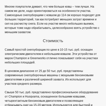
Многие покупатели думают, что чем больше ковш – тем лучше. На
самом же деле, надо ориентироваться на особенности участка.
Самоходные снегоуборщики с ковшом до 114 см хорошо подходят для
больших территорий, так как потребуют меньших затрат времени и
сил на расчистку снега. Если на участке много небольших выемок,
которые тоже надо обрабатывать, целесообразно взять устройство с
меньшим захватом.
Стоимость
Самый простой снегоуборщик по цене в 10-15 тыс. руб. оснащен
электрическим двигателем и небольшим ковшом. Эти устройства от
марок Champion и Greenworks отлично показывают себя на участках
небольших площадей.
В ценовом диапазоне от 25 до 50 тыс. руб. представлены
современные снегоуборочные машины с мощными бензиновыми
двигателями и различной шириной захвата. Их используют для
участков среднего размера.
Свыше 50 тыс. руб. представлено профессиональное оборудование
от Champion и Husqvarna, оснащенное большими ковшами,
четырехтактным бензиновым двигателем и позволяющее
отбрасывать снег на 15-20 метров. Используются для быстрой и