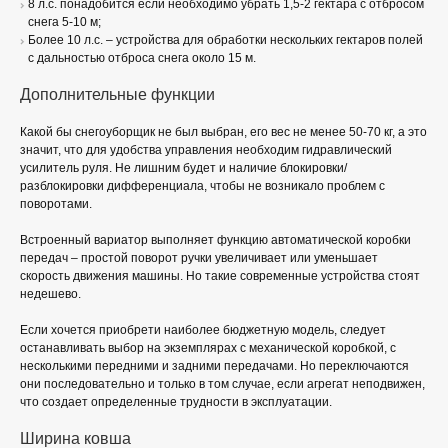
8 л.с. понадобится если необходимо убрать 1,5-2 гектара с отбросом
снега 5-10 м;
Более 10 л.с. – устройства для обработки нескольких гектаров полей
с дальностью отброса снега около 15 м.
Дополнительные функции
Какой бы снегоуборщик не был выбран, его вес не менее 50-70 кг, а это
значит, что для удобства управления необходим гидравлический
усилитель руля. Не лишним будет и наличие блокировки/
разблокировки дифференциала, чтобы не возникало проблем с
поворотами.
Встроенный вариатор выполняет функцию автоматической коробки
передач – простой поворот ручки увеличивает или уменьшает
скорость движения машины. Но такие современные устройства стоят
недешево.
Если хочется приобрети наиболее бюджетную модель, следует
останавливать выбор на экземплярах с механической коробкой, с
несколькими передними и задними передачами. Но переключаются
они последовательно и только в том случае, если агрегат неподвижен,
что создает определенные трудности в эксплуатации.
Ширина ковша