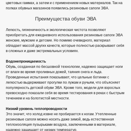
цветовых гаммах, а затем и с применением новых материалов. Так на
полках обувных магазинов появились резиновые сапоги ЭВА.
Преимущества обуви ЭВА
Легкость, гигиеничность и экологическая чистота позволяют
приобретать для ежедневного использования резиновые сапоги ЭВА
женские, мужские и детские. Но помимо очевидного, материал
обладает массой других качеств, которые полностью раскрывают себя
в сложных и даже экстремальных условиях.
Водонепроницаемость
Обувь, созданная по бесшовной технологии, надежно защищает ноги
от влаги во время проливных дожей, таяния снега и льда.
Проведенные испытания показывают, что цельные ботинки с
легкостью выдерживают прогулки по лужам и ручьям, что объясняет
популярность детской обуви ЭВА. Кроме того, модели для взрослых
превосходно показали себя во время тестирования в реках с быстрым
течением и на болотистой местности.
Низкий уровень теплопроводности
Это значит, что холод извне не пробирается к ногам. Утепленные
резиновые сапоги можно носить даже зимой, ведь естественная
теплоизоляция пузырьками воздуха, заключенными в материале,
надежно защищает от низких температур.