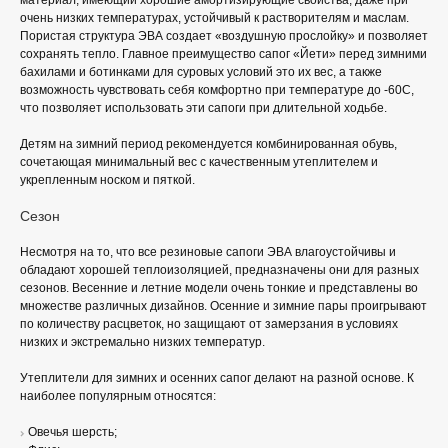
материал, имеющий хорошие амортизирующие свойства, даже при
очень низких температурах, устойчивый к растворителям и маслам.
Пористая структура ЭВА создает «воздушную прослойку» и позволяет
сохранять тепло. Главное преимущество сапог «Йети» перед зимними
бахилами и ботинками для суровых условий это их вес, а также
возможность чувствовать себя комфортно при температуре до -60С,
что позволяет использовать эти сапоги при длительной ходьбе.
Детям на зимний период рекомендуется комбинированная обувь,
сочетающая минимальный вес с качественным утеплителем и
укрепленным носком и пяткой.
Сезон
Несмотря на то, что все резиновые сапоги ЭВА влагоустойчивы и
обладают хорошей теплоизоляцией, предназначены они для разных
сезонов. Весенние и летние модели очень тонкие и представлены во
множестве различных дизайнов. Осенние и зимние пары проигрывают
по количеству расцветок, но защищают от замерзания в условиях
низких и экстремально низких температур.
Утеплители для зимних и осенних сапог делают на разной основе. К
наиболее популярным относятся:
Овечья шерсть;