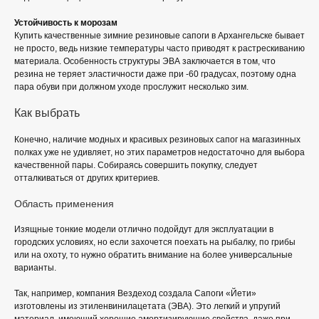
Устойчивость к морозам
Купить качественные зимние резиновые сапоги в Архангельске бывает
не просто, ведь низкие температуры часто приводят к растрескиванию
материала. Особенность структуры ЭВА заключается в том, что
резина не теряет эластичности даже при -60 градусах, поэтому одна
пара обуви при должном уходе прослужит несколько зим.
Как выбрать
Конечно, наличие модных и красивых резиновых сапог на магазинных
полках уже не удивляет, но этих параметров недостаточно для выбора
качественной пары. Собираясь совершить покупку, следует
отталкиваться от других критериев.
Область применения
Изящные тонкие модели отлично подойдут для эксплуатации в
городских условиях, но если захочется поехать на рыбалку, по грибы
или на охоту, то нужно обратить внимание на более универсальные
варианты.
Так, например, компания Вездеход создала Сапоги «Йети»
изготовлены из этиленвинилацетата (ЭВА). Это легкий и упругий