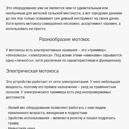
Это оборудование уже не является чем-то удивительным или
необычным для жителей сельской местности, а вот городские дачники
до сих пор только осваивают сея дивный инструмент на своих дачах.
Хотя купить мотокосу совершенно несложно, ассортимент огромен, а
использовать ее просто.
Разнообразие мотокос
У мотокосы есть альтернативные названия – это «триммер»,
«бензокоса», «электрокоса». Под всеми этими «именами» скрывается
одна «личность», хотя различная по характеристикам и функционалу.
Электрическая мотокоса
Это устройство работает от сети электропитания. У него небольшая
мощность, поэтому его прямое назначение – уход за травянистым
газоном. У электрического триммера есть ряд неопровержимых
достоинств.
Легкий вес оборудования позволяет работать с ним людям
преклонного возраста, женщинам и подросткам.
Удобство использования – включил в розетку и пошел подрезать
травку.
Невысокая цена.