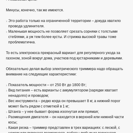
Минусы, конечно, так же имеются.
Это работа только на ограниченной территории – докуда хватило
провода удлинителя.
Маленькая мощность не позволяет срезать сорняки с толстыми
стеблями, а уж тем более кусты. И стрижка высокой травы тоже
проблематична.
То есть электрокоса прекрасный вариант для регулярного ухода за
газоном, зоной вокруг дома, участков под кустарниками и деревьями.
Обязательно делая выбор электрического триммера надо обращать
внимание на следующие характеристики:
Показатель мощности – от 250 Вт до 1800 Вт;
Вид питания – есть варианты с аккумулятором (зарядки хватает
ненадолго) и проводом;
Вес инструмента – редко когда он превышает 8 кг, а нижний порог
может быть рядом с отметкой в 1 кг;
Штанга – у нее бывает форма изогнутая или прямая;
Размещения двигателя – он находится в верхней или нижней части
косы;
Какая резка – триммер представлен в трех вариациях: с леской, с