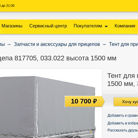
00 до 21:00
Магазины
Сервисный центр
Покупателям
Компания
пы
Запчасти и аксессуары для прицепов
Тент для пр
цепа 817705, 033.022 высота 1500 мм
Тент для 
1500 мм,
10 700
руб
Хочу ку
Добавить к срав
Добавить в избр
Рассказать друз