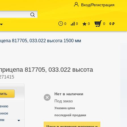
Вход/Регистрация
0
0
0
0
0
руб
ицепа 817705, 033.022 высота 1500 мм
прицепа 817705, 033.022 высота
271415
пить
Нет в наличии
Под заказ
нению
Указана цена
анное
последней продажи
ьям
Цена в интернет-магазине и