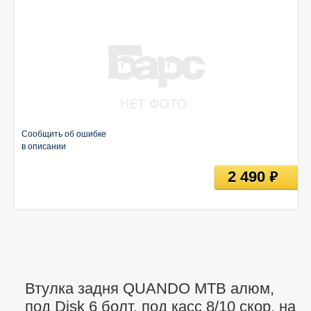
Сообщить об ошибке
в описании
2 490
руб
Втулка задня QUANDO MTB алюм,
под Disk 6 болт, под касс 8/10 скор, на