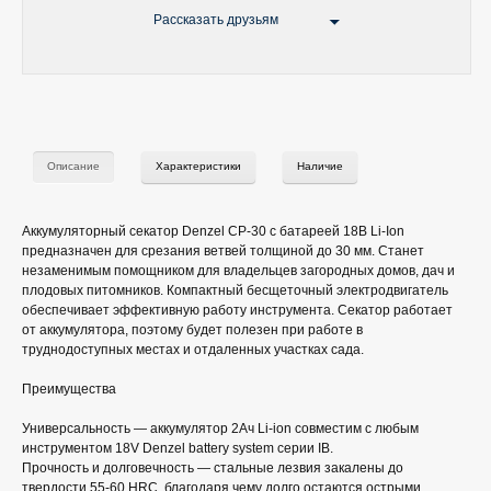
Рассказать друзьям
Описание
Характеристики
Наличие
Аккумуляторный секатор Denzel CP-30 с батареей 18В Li-Ion
предназначен для срезания ветвей толщиной до 30 мм. Станет
незаменимым помощником для владельцев загородных домов, дач и
плодовых питомников. Компактный бесщеточный электродвигатель
обеспечивает эффективную работу инструмента. Секатор работает
от аккумулятора, поэтому будет полезен при работе в
труднодоступных местах и отдаленных участках сада.
Преимущества
Универсальность — аккумулятор 2Ач Li-ion совместим с любым
инструментом 18V Denzel battery system серии IB.
Прочность и долговечность — стальные лезвия закалены до
твердости 55-60 HRC, благодаря чему долго остаются острыми.