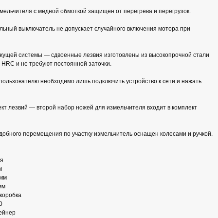
ельчителя с медной обмоткой защищен от перегрева и перегрузок.
льный выключатель не допускает случайного включения мотора при
ущей системы — сдвоенные лезвия изготовлены из высокопрочной стали
 HRC и не требуют постоянной заточки.
ользователю необходимо лишь подключить устройство к сети и нажать
т лезвий — второй набор ножей для измельчителя входит в комплект
обного перемещения по участку измельчитель оснащен колесами и ручкой.
ия
м
 мм
мм
 коробка
0
ейнер