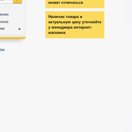
может отличаться
нению
Наличие товара и
анное
актуальную цену уточняйте
у менеджера интернет-
ьям
магазина
бке