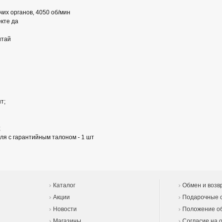
их органов, 4050 об/мин
кте да
итай
т;
;
ля с гарантийным талоном - 1 шт
Каталог
Обмен и возв
Акции
Подарочные 
Новости
Положение об
Магазины
Согласие на 