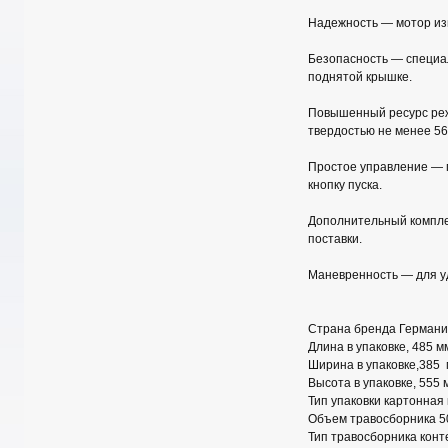
Надежность — мотор изм
Безопасность — специа
поднятой крышке.
Повышенный ресурс реж
твердостью не менее 56
Простое управление — п
кнопку пуска.
Дополнительный комплек
поставки.
Маневренность — для уд
Страна бренда Герман
Длина в упаковке, 485 м
Ширина в упаковке,385
Высота в упаковке, 555 
Тип упаковки картонная
Объем травосборника 5
Тип травосборника конт