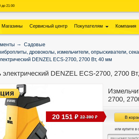
00 до 21:00
Магазины
Сервисный центр
Покупателям
Компания
ументы
Садовые
виброплиты, дровоколы, измельчители, опрыскиватели, сек
лектрический DENZEL ECS-2700, 2700 Вт, 40 мм
 электрический DENZEL ECS-2700, 2700 Вт,
Измельчи
2700, 270
20 151
руб
22 390
В корз
руб
или купите в 