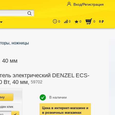
Вход/Регистрация
0
0
0
0
0
руб
аторы, ножницы
 40 мм
тель электрический DENZEL ECS-
0 Вт, 40 мм,
59702
ину
В наличии
один клик
Цена в интернет-магазине и
в розничных магазинах